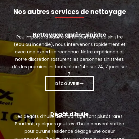
Nos autres services de nettoyage
Nettoyage après-sinistre
Peu importe la nature ou l’importance du sinistre
(eau ou incendie), nous intervenons rapidement et
avec une expertise reconnue. Notre expérience et
notre discrétion rassurent les personnes sinistrées
dès les premiers instants et ce 24h sur 24, 7 jours sur
7.
DÉCOUVRIR
Dégât d'huile
Les dégâts d’huile de chauffage sont plutôt rares.
Pourtant, quelques gouttes d’huile peuvent suffire
pour qu’une résidence dégage une odeur
insupportable. Parfois, un vieux réservoir condamné