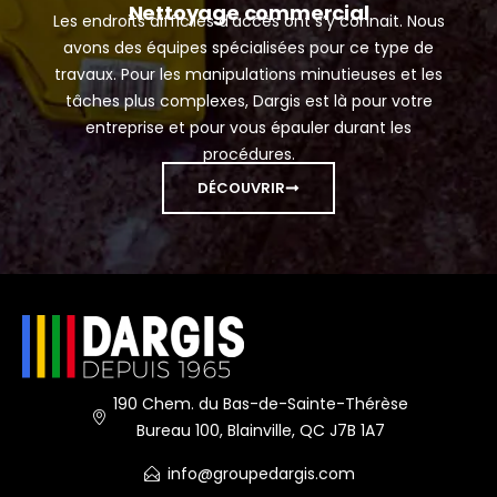
Nettoyage commercial
Les endroits difficiles d’accès ont s’y connait. Nous
avons des équipes spécialisées pour ce type de
travaux. Pour les manipulations minutieuses et les
tâches plus complexes, Dargis est là pour votre
entreprise et pour vous épauler durant les
procédures.
DÉCOUVRIR
190 Chem. du Bas-de-Sainte-Thérèse
Bureau 100, Blainville, QC J7B 1A7
info@groupedargis.com