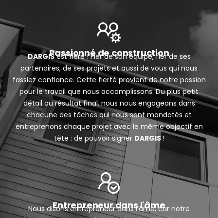
Passionné de construction
DARGIS
est fière ! Fier de son équipe, fier de ses
partenaires, de ses projets et aussi de vous qui nous
fassiez confiance. Cette fierté provient de notre passion
pour le travail que nous accomplissons. Du plus petit
détail au résultat final, nous nous engageons dans
chacune des tâches qui nous sont mandatés et
entreprenons chaque projet avec le même objectif en
tête : de pouvoir signer
DARGIS
!
Entrepreneur dans l'âme
Nous disons entrepreneur dans l’âme, car notre